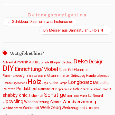
Beitragsnavigation
←
Schildbau: Diesmal etwas historischer
Diy Messer aus Damast… äh … Holz ?!
→
Wat gibbet hier?
Deko
Design
Airbrush
Advent
Axt
Blogrundschau
Blogparade
DIY
Einrichtung/Möbel
Flammen
Epoxi
Fail
Gitarrenhalter
Flammendesign
Grünzeug
Handwerkercup
Folie
Geschenk
Holz
Longboard
Mittelalter
Küche
Hochzeitsgeschenk
Joga
Lampe
Produkttest
Paletten
Raumteiler
Schild
Rippenpresse
Schleim
schwarz/weiß
Sonstige
shabby chic
Sicherheit
Surfboard
Spanische Wand
Upcycling
Wandverzierung
Wandhalterung Gitarre
Werkzeug
Werkstatt
Werkzeugtest
Weihnachten
X -Box 360