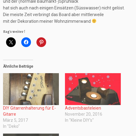
und der (normale Baumarkt-)Sprühlack
hat sich auch nach einigen Einsätzen (Süsswasser) nicht gelöst.
Die meiste Zeit verbringt das Board aber mittlerweile
mit der Dekoration meiner Wohnzimmerwand
Sag's weiter !
Ähnliche Beiträge
DIY Gitarrenhalterung für E-
Adventsbasteleien
Gitarre
November 20, 2016
März 5, 2017
In "Kleine DIY's"
In "Deko"