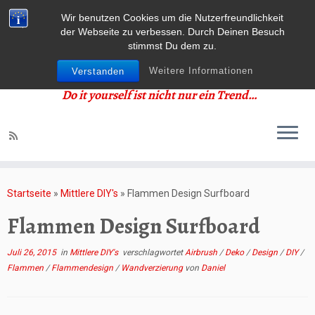
Wir benutzen Cookies um die Nutzerfreundlichkeit
der Webseite zu verbessen. Durch Deinen Besuch
stimmst Du dem zu.
Weitere Informationen
Verstanden
Do it yourself ist nicht nur ein Trend…
Zum
Inhalt
Startseite
»
Mittlere DIY's
»
Flammen Design Surfboard
springen
Flammen Design Surfboard
Juli 26, 2015
in
Mittlere DIY's
verschlagwortet
Airbrush
/
Deko
/
Design
/
DIY
/
Flammen
/
Flammendesign
/
Wandverzierung
von
Daniel