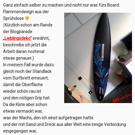
Ganz einfach selber zu machen und nicht nur was fürs Board:
Flammendesign aus der
Sprühdose
(
Kürzlich schon am Rande
der Blogparade
„Lieblingsdeko“
erwähnt,
beschreibe ich jetzt die
Arbeit daran nochmal
etwas genauer.)
In meinem Fall wurde dazu
gleich noch der Standlack
vom Surfbrett erneuert,
damit die Oberfläche
wieder schön rau ist
und den nötigen Grip hat.
Da die Kiste aber schon
etwas vermackt war,
was der Wachs, den ich einst aufgetragen hatte
und der mit Sand und Dreck aus aller Welt eine innige Verbindung
eingegangen war,