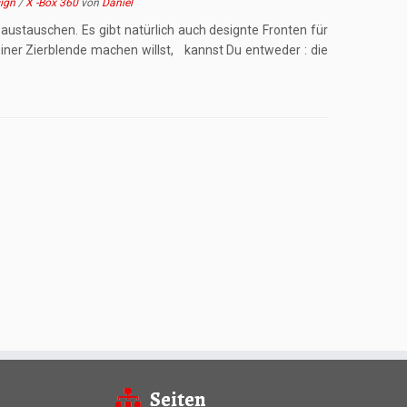
ign
/
X -Box 360
von
Daniel
 austauschen. Es gibt natürlich auch designte Fronten für
iner Zierblende machen willst, kannst Du entweder : die
Seiten