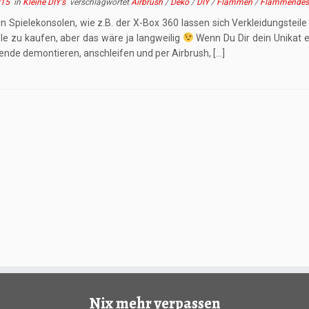
015
in
Kleine DIY's
verschlagwortet
Airbrush
/
Deko
/
DIY
/
Flammen
/
Flammendes
en Spielekonsolen, wie z.B. der X-Box 360 lassen sich Verkleidungsteile
le zu kaufen, aber das wäre ja langweilig
Wenn Du Dir dein Unikat e
lende demontieren, anschleifen und per Airbrush, […]
Nix mehr verpassen