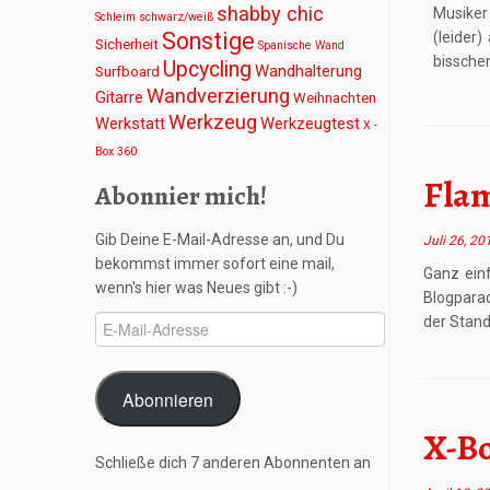
shabby chic
Musiker 
Schleim
schwarz/weiß
Sonstige
(leider
Sicherheit
Spanische Wand
bissche
Upcycling
Wandhalterung
Surfboard
Wandverzierung
Gitarre
Weihnachten
Werkzeug
Werkstatt
Werkzeugtest
X -
Box 360
Fla
Abonnier mich!
Gib Deine E-Mail-Adresse an, und Du
Juli 26, 20
bekommst immer sofort eine mail,
Ganz ein
wenn's hier was Neues gibt :-)
Blogparad
der Stand
E-
Mail-
Adresse
Abonnieren
X-Bo
Schließe dich 7 anderen Abonnenten an