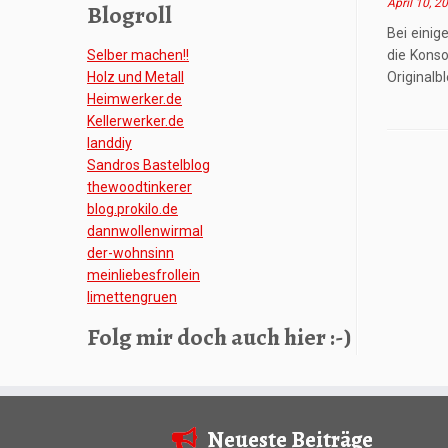
April 10, 2
Blogroll
Bei einig
Selber machen!!
die Konso
Holz und Metall
Originalb
Heimwerker.de
Kellerwerker.de
Ianddiy
Sandros Bastelblog
thewoodtinkerer
blog.prokilo.de
dannwollenwirmal
der-wohnsinn
meinliebesfrollein
limettengruen
Folg mir doch auch hier :-)
Neueste Beiträge