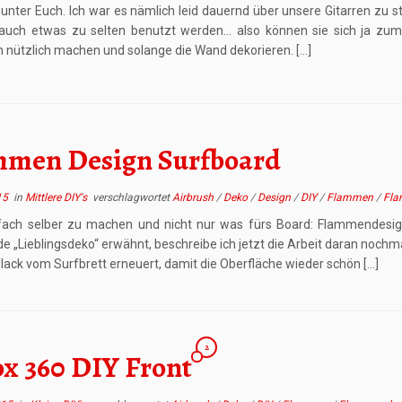
unter Euch. Ich war es nämlich leid dauernd über unsere Gitarren zu st
) auch etwas zu selten benutzt werden… also können sie sich ja zum
n nützlich machen und solange die Wand dekorieren. […]
mmen Design Surfboard
15
in
Mittlere DIY's
verschlagwortet
Airbrush
/
Deko
/
Design
/
DIY
/
Flammen
/
Fla
fach selber zu machen und nicht nur was fürs Board: Flammendesi
e „Lieblingsdeko“ erwähnt, beschreibe ich jetzt die Arbeit daran noch
lack vom Surfbrett erneuert, damit die Oberfläche wieder schön […]
2
x 360 DIY Front