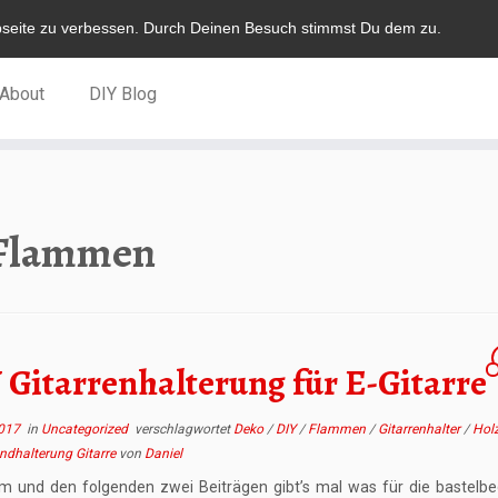
bseite zu verbessen. Durch Deinen Besuch stimmst Du dem zu.
About
DIY Blog
Flammen
 Gitarrenhalterung für E-Gitarre
2017
in
Uncategorized
verschlagwortet
Deko
/
DIY
/
Flammen
/
Gitarrenhalter
/
Hol
dhalterung Gitarre
von
Daniel
em und den folgenden zwei Beiträgen gibt’s mal was für die bastelbe