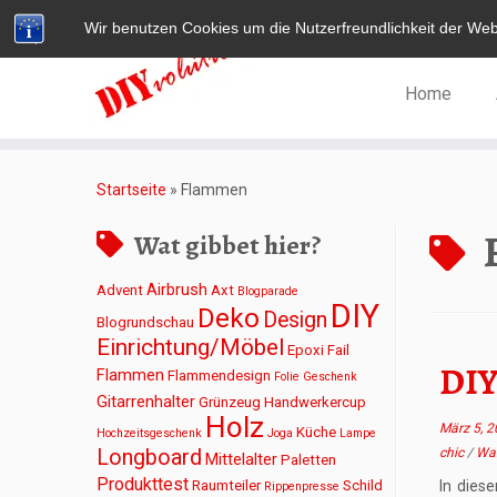
Wir benutzen Cookies um die Nutzerfreundlichkeit der We
Home
Zum
Inhalt
Startseite
»
Flammen
springen
Wat gibbet hier?
Airbrush
Advent
Axt
Blogparade
DIY
Deko
Design
Blogrundschau
Einrichtung/Möbel
Epoxi
Fail
DIY
Flammen
Flammendesign
Folie
Geschenk
Gitarrenhalter
Grünzeug
Handwerkercup
Holz
März 5, 
Küche
Hochzeitsgeschenk
Joga
Lampe
Longboard
chic
/
Wan
Mittelalter
Paletten
Produkttest
Raumteiler
Schild
In dies
Rippenpresse