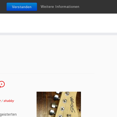
Weitere Informationen
Verstanden
Do it yourself ist nicht nur ein Trend…
6
z
/
shabby
geisterten