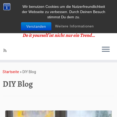
Wir benutzen Cookies um die Nutzerfreundlichkeit
der Webseite zu verbessen. Durch Deinen Besuch
stimmst Du dem zu.
Weitere Informationen
Verstanden
Do it yourself ist nicht nur ein Trend…
Zum
Inhalt
Startseite
»
DIY Blog
springen
DIY Blog