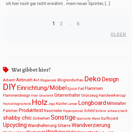
ich hier noch gar nicht erwähnt… mein neuer Sprinter, […]
1
2
…
6
Posts
Ol
OLDER
navigation
Wat gibbet hier?
Deko
Design
Airbrush
Advent
Axt
Blogrundschau
Blogparade
DIY
Einrichtung/Möbel
Flammen
Epoxi
Fail
Gitarrenhalter
Flammendesign
Grünzeug
Handwerkercup
Folie
Geschenk
Holz
Longboard
Mittelalter
Küche
Hochzeitsgeschenk
Joga
Lampe
Produkttest
Paletten
Raumteiler
Schild
Rippenpresse
Schleim
schwarz/weiß
Sonstige
shabby chic
Sicherheit
Surfboard
Spanische Wand
Upcycling
Wandverzierung
Wandhalterung Gitarre
Werkzeug