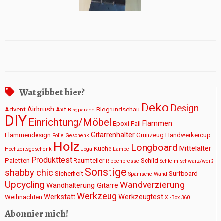
Wat gibbet hier?
Deko
Design
Airbrush
Advent
Axt
Blogrundschau
Blogparade
DIY
Einrichtung/Möbel
Flammen
Epoxi
Fail
Gitarrenhalter
Flammendesign
Grünzeug
Handwerkercup
Folie
Geschenk
Holz
Longboard
Mittelalter
Küche
Hochzeitsgeschenk
Joga
Lampe
Produkttest
Paletten
Raumteiler
Schild
Rippenpresse
Schleim
schwarz/weiß
Sonstige
shabby chic
Sicherheit
Surfboard
Spanische Wand
Upcycling
Wandverzierung
Wandhalterung Gitarre
Werkzeug
Werkstatt
Werkzeugtest
Weihnachten
X -Box 360
Abonnier mich!