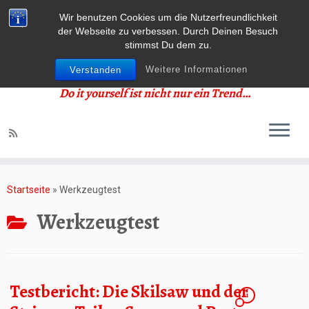
Wir benutzen Cookies um die Nutzerfreundlichkeit
der Webseite zu verbessen. Durch Deinen Besuch
stimmst Du dem zu.
Weitere Informationen
Verstanden
Do it yourself ist nicht nur ein Trend…
Zum
Inhalt
Startseite
»
Werkzeugtest
springen
Werkzeugtest
Testbericht: Die Skilsaw und der
1