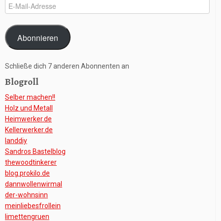
E-
Mail-
Adresse
Abonnieren
Schließe dich 7 anderen Abonnenten an
Blogroll
Selber machen!!
Holz und Metall
Heimwerker.de
Kellerwerker.de
Ianddiy
Sandros Bastelblog
thewoodtinkerer
blog.prokilo.de
dannwollenwirmal
der-wohnsinn
meinliebesfrollein
limettengruen