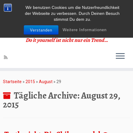
Wir benutzen Cookies um die Nutzerfreundlichkeit
der Webseite zu verbessen. Durch Deinen Besuch
stimmst Du dem zu.
Weitere Informationen
Verstanden
Do it yourself ist nicht nur ein Trend…
Zum
Inhalt
Startseite
»
2015
»
August
»
29
springen
Tägliche Archive:
August 29,
2015