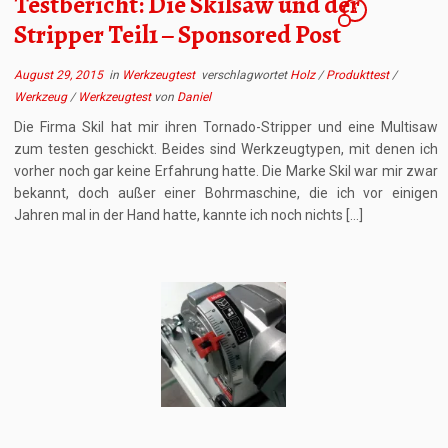
Testbericht: Die Skilsaw und der
1
Stripper Teil1 – Sponsored Post
August 29, 2015
in
Werkzeugtest
verschlagwortet
Holz
/
Produkttest
/
Werkzeug
/
Werkzeugtest
von
Daniel
Die Firma Skil hat mir ihren Tornado-Stripper und eine Multisaw
zum testen geschickt. Beides sind Werkzeugtypen, mit denen ich
vorher noch gar keine Erfahrung hatte. Die Marke Skil war mir zwar
bekannt, doch außer einer Bohrmaschine, die ich vor einigen
Jahren mal in der Hand hatte, kannte ich noch nichts […]