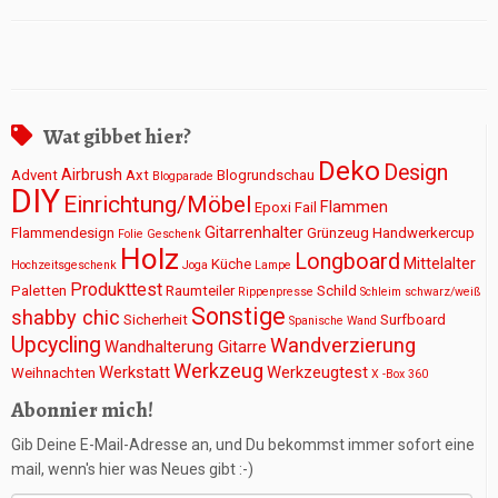
Wat gibbet hier?
Deko
Design
Airbrush
Advent
Axt
Blogrundschau
Blogparade
DIY
Einrichtung/Möbel
Flammen
Epoxi
Fail
Gitarrenhalter
Flammendesign
Grünzeug
Handwerkercup
Folie
Geschenk
Holz
Longboard
Mittelalter
Küche
Hochzeitsgeschenk
Joga
Lampe
Produkttest
Paletten
Raumteiler
Schild
Rippenpresse
Schleim
schwarz/weiß
Sonstige
shabby chic
Sicherheit
Surfboard
Spanische Wand
Upcycling
Wandverzierung
Wandhalterung Gitarre
Werkzeug
Werkstatt
Werkzeugtest
Weihnachten
X -Box 360
Abonnier mich!
Gib Deine E-Mail-Adresse an, und Du bekommst immer sofort eine
mail, wenn's hier was Neues gibt :-)