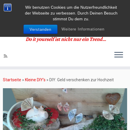
Wir benutzen Cookies um die Nutzerfreundlichkeit
der Webseite zu verbessen. Durch Deinen Besuch
stimmst Du dem zu.
Weitere Informationen
Verstanden
Do it yourself ist nicht nur ein Trend…
Zum
Inhalt
Startseite
»
Kleine DIY's
»
DIY: Geld verschenken zur Hochzeit
springen