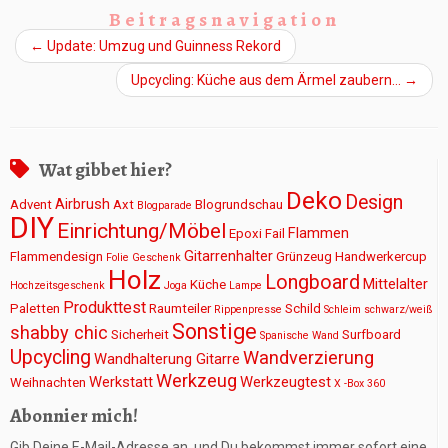
Beitragsnavigation
←
Update: Umzug und Guinness Rekord
Upcycling: Küche aus dem Ärmel zaubern…
→
Wat gibbet hier?
Deko
Design
Airbrush
Advent
Axt
Blogrundschau
Blogparade
DIY
Einrichtung/Möbel
Flammen
Epoxi
Fail
Gitarrenhalter
Flammendesign
Grünzeug
Handwerkercup
Folie
Geschenk
Holz
Longboard
Mittelalter
Küche
Hochzeitsgeschenk
Joga
Lampe
Produkttest
Paletten
Raumteiler
Schild
Rippenpresse
Schleim
schwarz/weiß
Sonstige
shabby chic
Sicherheit
Surfboard
Spanische Wand
Upcycling
Wandverzierung
Wandhalterung Gitarre
Werkzeug
Werkstatt
Werkzeugtest
Weihnachten
X -Box 360
Abonnier mich!
Gib Deine E-Mail-Adresse an, und Du bekommst immer sofort eine