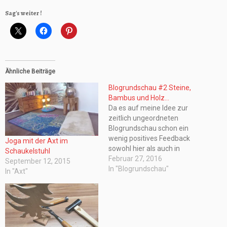
Sag's weiter !
Ähnliche Beiträge
Blogrundschau #2 Steine,
Bambus und Holz…
Da es auf meine Idee zur
zeitlich ungeordneten
Blogrundschau schon ein
wenig positives Feedback
Joga mit der Axt im
sowohl hier als auch in
Schaukelstuhl
meiner Twitter Timeline gab,
Februar 27, 2016
September 12, 2015
habe ich natürlich direkt mal
In "Blogrundschau"
In "Axt"
weitergegraben, was ich
noch so alles für tolle
Projekte zu finden gibt. Und
wo ich schon beim Thema
graben bin... das durfte…