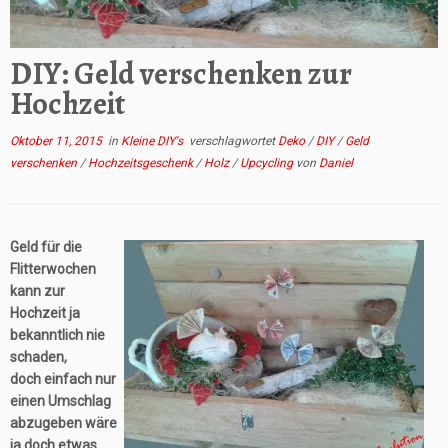
DIY: Geld verschenken zur
Hochzeit
Oktober 11, 2015
in
Kleine DIY's
verschlagwortet
Deko
/
DIY
/
Geld
verschenken
/
Hochzeitsgeschenk
/
Holz
/
Upcycling
von
Daniel
Geld für die
Flitterwochen
kann zur
Hochzeit ja
bekanntlich nie
schaden,
doch einfach nur
einen Umschlag
abzugeben wäre
ja doch etwas