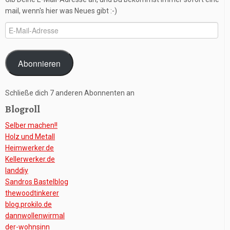
mail, wenn's hier was Neues gibt :-)
E-
Mail-
Adresse
Abonnieren
Schließe dich 7 anderen Abonnenten an
Blogroll
Selber machen!!
Holz und Metall
Heimwerker.de
Kellerwerker.de
Ianddiy
Sandros Bastelblog
thewoodtinkerer
blog.prokilo.de
dannwollenwirmal
der-wohnsinn