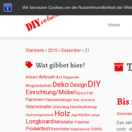
Wir benutzen Cookies um die Nutzerfreundlichkeit der We
Home
Zum
Inhalt
Startseite
»
2015
»
Dezember
»
21
springen
T
Wat gibbet hier?
Airbrush
Advent
Axt
Blogparade
DIY
Deko
Design
Blogrundschau
Einrichtung/Möbel
Epoxi
Fail
Bis
Flammen
Flammendesign
Folie
Geschenk
Gitarrenhalter
Grünzeug
Handwerkercup
Holz
Dezember
Küche
Hochzeitsgeschenk
Joga
Lampe
Longboard
Mittelalter
Paletten
Das Jah
Produkttest
Raumteiler
Schild
noch z
Rippenpresse