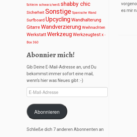
shabby chic
vorgeno
Schleim
schwarz/weiß
Sonstige
es mir n
Sicherheit
Spanische Wand
Upcycling
Wandhalterung
Surfboard
Wandverzierung
Gitarre
Weihnachten
Werkzeug
Werkstatt
Werkzeugtest
X -
Box 360
Abonnier mich!
Gib Deine E-Mail-Adresse an, und Du
bekommst immer sofort eine mail,
wenn's hier was Neues gibt :-)
E-
Mail-
Adresse
Abonnieren
Schließe dich 7 anderen Abonnenten an