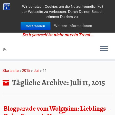
Wir benutzen Cookies um die Nutzerfreundlichkeit
der Webseite zu verbessen. Durch Deinen Besuch
stimmst Du dem zu.
Weitere Informationen
Verstanden
Do it yourself ist nicht nur ein Trend…
Zum
Inhalt
Startseite
»
2015
»
Juli
»
11
springen
Tägliche Archive:
Juli 11, 2015
Blogparade vom Wohnsinn: Lieblings –
4