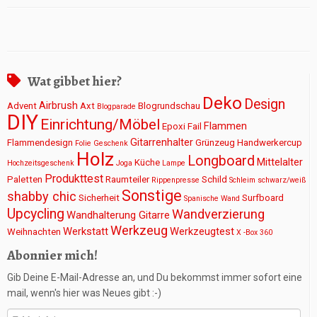
Wat gibbet hier?
Deko
Design
Airbrush
Advent
Axt
Blogrundschau
Blogparade
DIY
Einrichtung/Möbel
Flammen
Epoxi
Fail
Gitarrenhalter
Flammendesign
Grünzeug
Handwerkercup
Folie
Geschenk
Holz
Longboard
Mittelalter
Küche
Hochzeitsgeschenk
Joga
Lampe
Produkttest
Paletten
Raumteiler
Schild
Rippenpresse
Schleim
schwarz/weiß
Sonstige
shabby chic
Sicherheit
Surfboard
Spanische Wand
Upcycling
Wandverzierung
Wandhalterung Gitarre
Werkzeug
Werkstatt
Werkzeugtest
Weihnachten
X -Box 360
Abonnier mich!
Gib Deine E-Mail-Adresse an, und Du bekommst immer sofort eine
mail, wenn's hier was Neues gibt :-)
E-