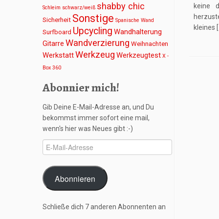
shabby chic
keine 
Schleim
schwarz/weiß
Sonstige
herzust
Sicherheit
Spanische Wand
kleines 
Upcycling
Wandhalterung
Surfboard
Wandverzierung
Gitarre
Weihnachten
Werkzeug
Werkstatt
Werkzeugtest
X -
Box 360
Abonnier mich!
Gib Deine E-Mail-Adresse an, und Du
bekommst immer sofort eine mail,
wenn's hier was Neues gibt :-)
E-
Mail-
Adresse
Abonnieren
Schließe dich 7 anderen Abonnenten an