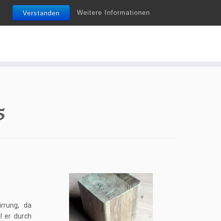
Weitere Informationen
Verstanden
Do it yourself ist nicht nur ein Trend…
5
irrung, da
l er durch