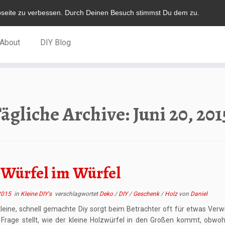
bseite zu verbessen. Durch Deinen Besuch stimmst Du dem zu.
About
DIY Blog
ägliche Archive:
Juni 20, 201
 Würfel im Würfel
2015
in
Kleine DIY's
verschlagwortet
Deko
/
DIY
/
Geschenk
/
Holz
von
Daniel
kleine, schnell gemachte Diy sorgt beim Betrachter oft für etwas Verw
e Frage stellt, wie der kleine Holzwürfel in den Großen kommt, obwoh