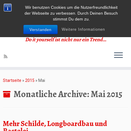
Wir benutzen Cookies um die Nutzerfreundlichkeit
der Webseite zu verbessen. Durch Deinen Besuch
stimmst Du dem zu.
Weitere Informationen
Verstanden
Do it yourself ist nicht nur ein Trend…
Zum
Inhalt
Startseite
»
2015
»
Mai
springen
Monatliche Archive:
Mai 2015
Mehr Schilde, Longboardbau und
Bastelei…