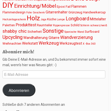
DIY
Einrichtung/Möbel
Flammen
Epoxi
Fail
Gitarrenhalter
Flammendesign
Grünzeug
Handwerkercup
Folie
Geschenk
Holz
Longboard
Mittelalter
Küche
Hochzeitsgeschenk
Joga
Lampe
Produkttest
Paletten
Raumteiler
Schild
Rippenpresse
Schleim
schwarz/weiß
Sonstige
shabby chic
Sicherheit
Surfboard
Spanische Wand
Upcycling
Wandverzierung
Wandhalterung Gitarre
Werkzeug
Werkstatt
Werkzeugtest
Weihnachten
X -Box 360
Abonnier mich!
Gib Deine E-Mail-Adresse an, und Du bekommst immer sofort eine
mail, wenn's hier was Neues gibt :-)
E-
Mail-
Adresse
Abonnieren
Schließe dich 7 anderen Abonnenten an