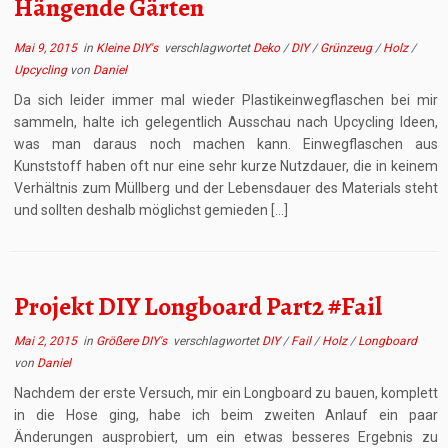
Hängende Gärten
Mai 9, 2015
in
Kleine DIY's
verschlagwortet
Deko
/
DIY
/
Grünzeug
/
Holz
/
Upcycling
von
Daniel
Da sich leider immer mal wieder Plastikeinwegflaschen bei mir
sammeln, halte ich gelegentlich Ausschau nach Upcycling Ideen,
was man daraus noch machen kann. Einwegflaschen aus
Kunststoff haben oft nur eine sehr kurze Nutzdauer, die in keinem
Verhältnis zum Müllberg und der Lebensdauer des Materials steht
und sollten deshalb möglichst gemieden […]
Projekt DIY Longboard Part2 #Fail
Mai 2, 2015
in
Größere DIY's
verschlagwortet
DIY
/
Fail
/
Holz
/
Longboard
von
Daniel
Nachdem der erste Versuch, mir ein Longboard zu bauen, komplett
in die Hose ging, habe ich beim zweiten Anlauf ein paar
Änderungen ausprobiert, um ein etwas besseres Ergebnis zu